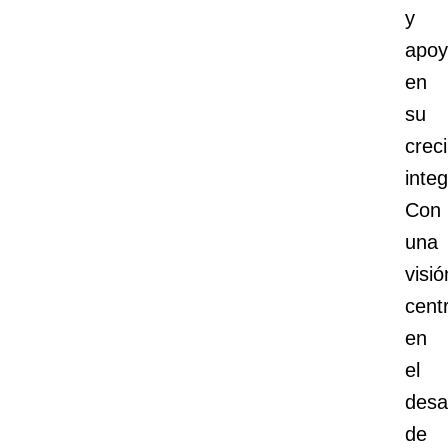
y
apo
en
su
crec
integ
Con
una
visió
cent
en
el
desa
de