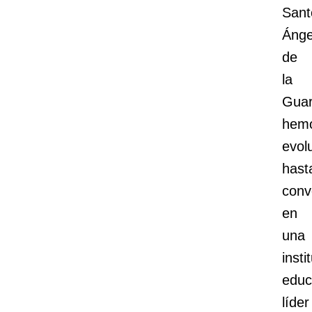
Sant
Ánge
de
la
Guar
hem
evol
hast
conv
en
una
insti
educ
líder