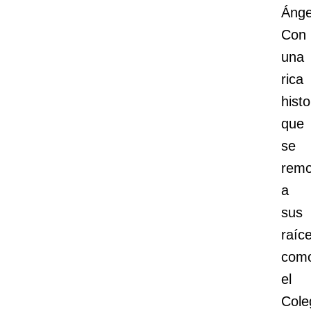
Ánge
Con
una
rica
histo
que
se
remo
a
sus
raíc
com
el
Cole