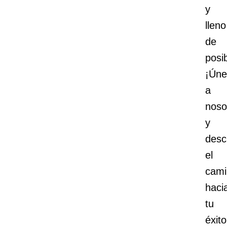
y
lleno
de
posib
¡Úne
a
noso
y
desc
el
cami
haci
tu
éxito