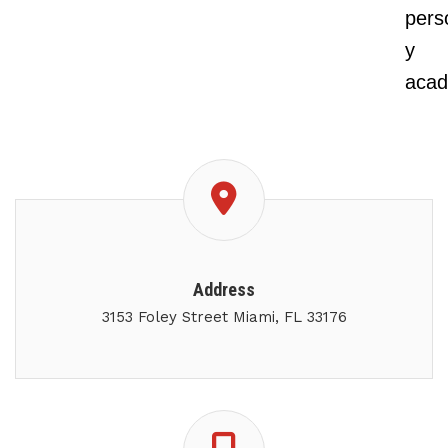
pers
y
acad
Address
3153 Foley Street Miami, FL 33176