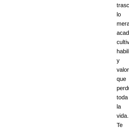
tras
lo
mer
acad
cult
habi
y
valo
que
perd
toda
la
vida.
Te