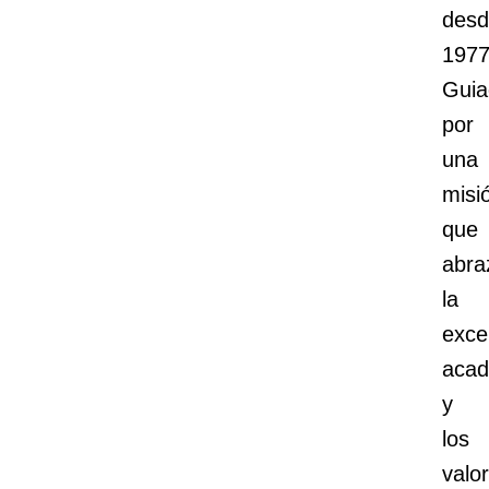
des
1977
Guia
por
una
misi
que
abra
la
exce
acad
y
los
valo