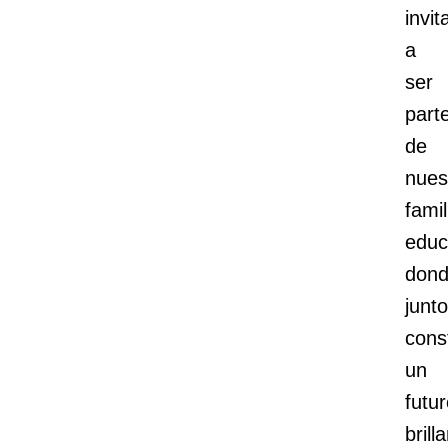
invi
a
ser
part
de
nues
famil
educ
don
junt
cons
un
futu
brill