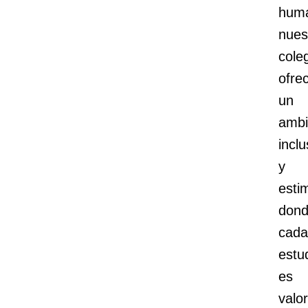
huma
nues
cole
ofre
un
ambi
inclu
y
esti
don
cada
estu
es
valo